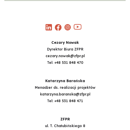
Cezary Nowak
Dyrektor Biura ZFPR
cezary.nowak@zfpr.pl
Tel:
+48 531 848 470
Katarzyna Barańska
Menadżer ds. realizacji projektów
katarzyna.baranska@zfpr.pl
Tel:
+48 531 848 471
ZFPR
ul. T. Chałubińskiego 8