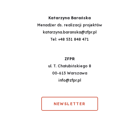
Katarzyna Barańska
Menadżer ds. realizacji projektów
katarzyna.baranska@zfpr.pl
Tel:
+48 531 848 471
ZFPR
ul. T. Chałubińskiego 8
00-613 Warszawa
info@zfpr.pl
NEWSLETTER