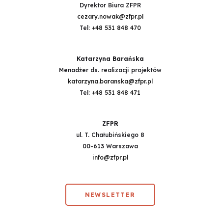
Dyrektor Biura ZFPR
cezary.nowak@zfpr.pl
Tel:
+48 531 848 470
Katarzyna Barańska
Menadżer ds. realizacji projektów
katarzyna.baranska@zfpr.pl
Tel:
+48 531 848 471
ZFPR
ul. T. Chałubińskiego 8
00-613 Warszawa
info@zfpr.pl
NEWSLETTER