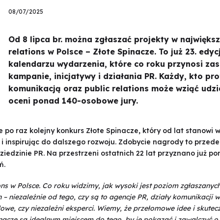
08/07/2025
Od 8 lipca br. można zgłaszać projekty w najwięks
relations w Polsce – Złote Spinacze. To już 23. ed
kalendarzu wydarzenia, które co roku przynosi zas
kampanie, inicjatywy i działania PR. Każdy, kto pro
komunikacją oraz public relations może wziąć udzi
oceni ponad 140-osobowe jury.
e po raz kolejny konkurs Złote Spinacze, który od lat stanow
 i inspirując do dalszego rozwoju. Zdobycie nagrody to przed
dziedzinie PR. Na przestrzeni ostatnich 22 lat przyznano już 
ń.
ons w Polsce. Co roku widzimy, jak wysoki jest poziom zgłaszanyc
– niezależnie od tego, czy są to agencje PR, działy komunikacji w
dowe, czy niezależni eksperci. Wiemy, że przełomowe idee i skutec
acze są idealnym miejscem do tego, by je pokazać i zawalczyć o