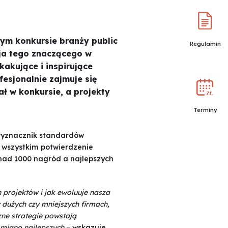
zym konkursie branży public
Regulamin
ycja tego znaczącego w
kakujące i inspirujące
fesjonalnie zajmuje się
ał w konkursie, a projekty
Terminy
i wyznacznik standardów
e wszystkim potwierdzenie
ponad 1000 nagród a najlepszych
h projektów i jak ewoluuje nasza
 dużych czy mniejszych firmach,
zne strategie powstają
 miano najlepszych
– wskazuje