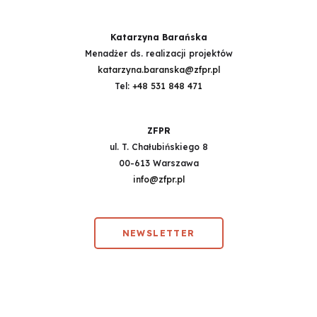
Katarzyna Barańska
Menadżer ds. realizacji projektów
katarzyna.baranska@zfpr.pl
Tel:
+48 531 848 471
ZFPR
ul. T. Chałubińskiego 8
00-613 Warszawa
info@zfpr.pl
NEWSLETTER