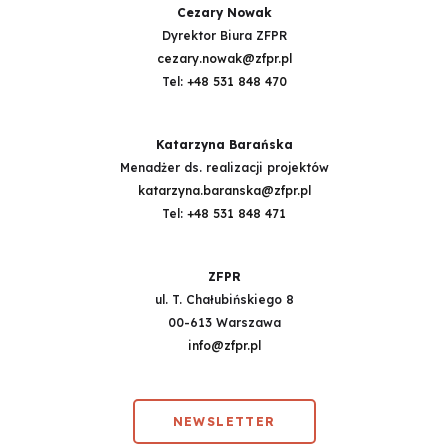
Cezary Nowak
Dyrektor Biura ZFPR
cezary.nowak@zfpr.pl
Tel:
+48 531 848 470
Katarzyna Barańska
Menadżer ds. realizacji projektów
katarzyna.baranska@zfpr.pl
Tel:
+48 531 848 471
ZFPR
ul. T. Chałubińskiego 8
00-613 Warszawa
info@zfpr.pl
NEWSLETTER