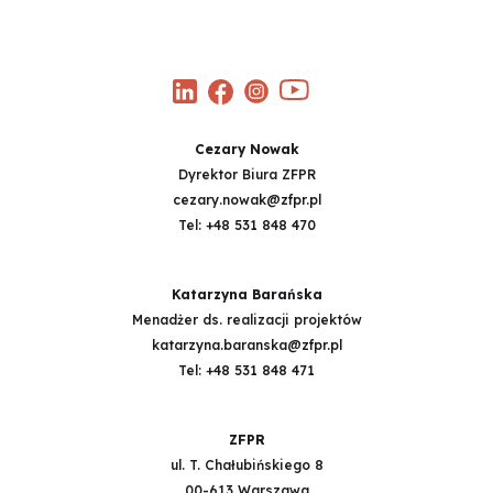
Cezary Nowak
Dyrektor Biura ZFPR
cezary.nowak@zfpr.pl
Tel:
+48 531 848 470
Katarzyna Barańska
Menadżer ds. realizacji projektów
katarzyna.baranska@zfpr.pl
Tel:
+48 531 848 471
ZFPR
ul. T. Chałubińskiego 8
00-613 Warszawa