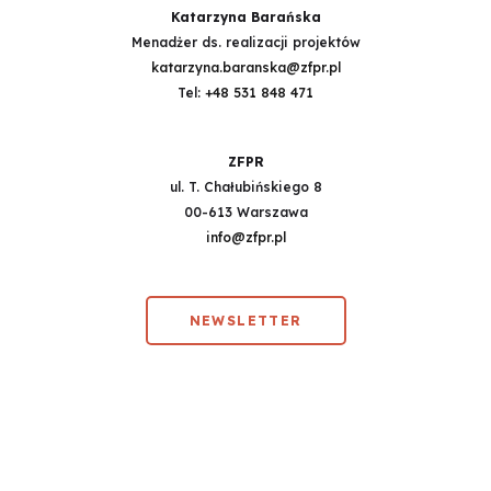
Katarzyna Barańska
Menadżer ds. realizacji projektów
katarzyna.baranska@zfpr.pl
Tel:
+48 531 848 471
ZFPR
ul. T. Chałubińskiego 8
00-613 Warszawa
info@zfpr.pl
NEWSLETTER