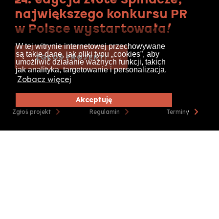
największego konkursu PR
w Polsce wystartowała!
W tej witrynie internetowej przechowywane
są takie dane, jak pliki typu „cookies”, aby
ZGŁOŚ PROJEKT!
umożliwić działanie ważnych funkcji, takich
jak analityka, targetowanie i personalizacja.
Zobacz więcej
Akceptuję
Zgłoś projekt
Regulamin
Terminy
23-07-2026
ZOBACZ WIĘCEJ