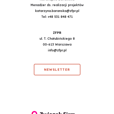
Menadżer ds. realizacji projektów
katarzyna.baranska@zfpr.pl
Tel:
+48 531 848 471
ZFPR
ul. T. Chałubińskiego 8
00-613 Warszawa
info@zfpr.pl
NEWSLETTER